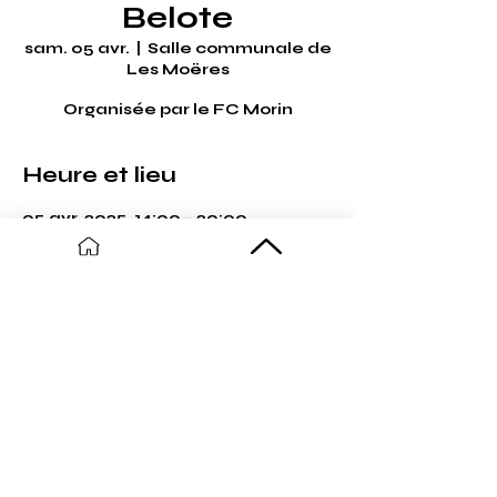
Belote
sam. 05 avr.
  |  
Salle communale de
Les Moëres
Organisée par le FC Morin
Heure et lieu
05 avr. 2025, 14:00 – 20:00
Salle communale de Les Moëres,
Grand Place, 59122 Ghyvelde,
France
Partager cet événement