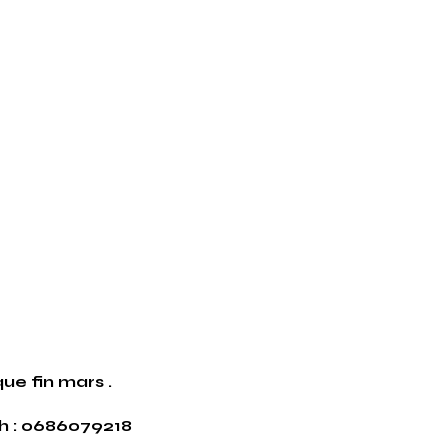
ue fin mars .
h : 0686079218​