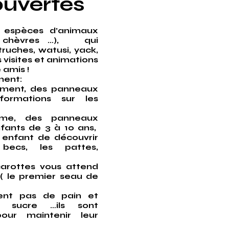
ouvertes
0 espèces d’animaux
u, chèvres …), qui
ruches, watusi, yack,
 visites et animations
 amis !
ment:
ement, des panneaux
formations sur les
rme, des panneaux
fants de 3 à 10 ans,
 enfant de découvrir
ecs, les pattes,
carottes vous attend
.( le premier seau de
nt pas de pain et
e sucre …ils sont
pour maintenir leur