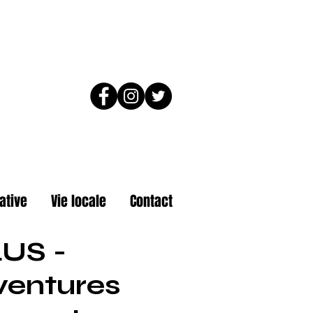
ative
Vie locale
Contact
US -
ventures