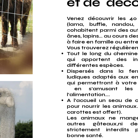
et de déc
Venez découvrir les 4
(lama, buffle, nando
cohabitent parmi des aut
ânes, lapins… au cours des
à faire en famille ou entre
Vous trouverez régulière
Tout le long du chemin
qui apportent des in
différentes espèces.
Dispersés dans la fe
ludiques adaptés aux en
qui permettront à votre
en s’amusant les b
l’alimentation….
A l’accueil un seau de 
pour nourrir les animaux
carottes est offert).
Les animaux ne mange
autres gâteaux,ni d
strictement interdits 
bonne santé.