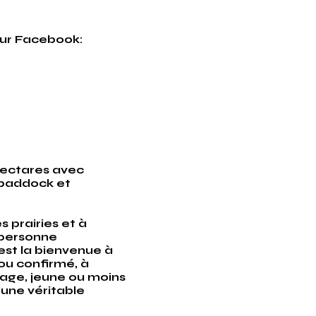
sur Facebook:
 hectares avec
 paddock et
 prairies et à
 personne
est la bienvenue à
ou confirmé, à
lage, jeune ou moins
'une véritable