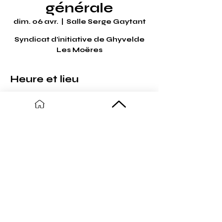
générale
dim. 06 avr.
  |  
Salle Serge Gaytant
Syndicat d'initiative de Ghyvelde
Les Moëres
Heure et lieu
06 avr. 2025, 11:00 – 15:00
Salle Serge Gaytant, Rue Charles
Six, 59254 Ghyvelde, France
Partager cet événement