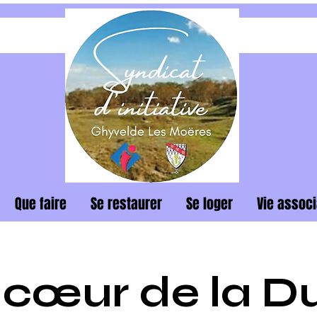
Que faire
Se restaurer
Se loger
Vie associ
 cœur de la D