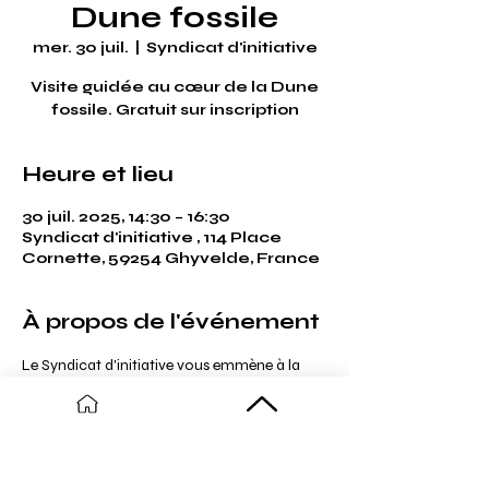
Dune fossile
mer. 30 juil.
  |  
Syndicat d'initiative
Visite guidée au cœur de la Dune
fossile. Gratuit sur inscription
Heure et lieu
30 juil. 2025, 14:30 – 16:30
Syndicat d'initiative , 114 Place
Cornette, 59254 Ghyvelde, France
À propos de l'événement
Le Syndicat d'initiative vous emmène à la 
découverte de la Dune fossile, son Histoire et 
son environnement naturel. 
Gratuit. 
Sur réservation (sur place, par tél 
03.61.44.64.94 ou par mail 