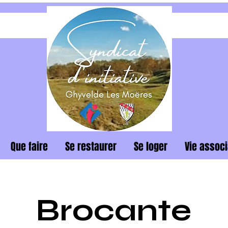
Que faire
Se restaurer
Se loger
Vie associ
Brocante