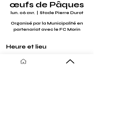
œufs de Pâques
lun. 06 avr.
  |  
Stade Pierre Durot
Organisé par la Municipalité en
partenariat avec le FC Morin
Heure et lieu
06 avr. 2026, 11:00 – 13:00
Stade Pierre Durot, All. des Sports,
59122 Ghyvelde, France
Partager cet événement