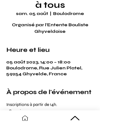
à tous
sam. 05 août
  |  
Boulodrome
Organisé par l'Entente Bouliste
Ghyveldoise
Heure et lieu
05 août 2023, 14:00 – 18:00
Boulodrome, Rue Julien Platel,
59254 Ghyvelde, France
À propos de l'événement
Inscriptions à partir de 14h. 
5€ par joueur
Jet du But à 15h
8 Juillet : Doublettes formées
22 Juillet : Doublettes formées
5 Août : Triplettes formées