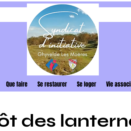
Que faire
Se restaurer
Se loger
Vie associ
t des lantern