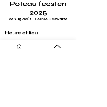
Poteau feesten
2025
ven. 15 août
  |  
Ferme Deswarte
Heure et lieu
15 août 2025, 15:00 – 19:00
Ferme Deswarte , 600 Rte de
Furnes, 59254 Ghyvelde, France
Partager cet événement