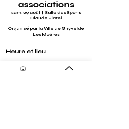
associations
sam. 29 août
  |  
Salle des Sports
Claude Platel
Organisé par la Ville de Ghyvelde
Les Moëres
Heure et lieu
29 août 2026, 14:00 – 17:00
Salle des Sports Claude Platel, Rue
Julien Platel, 59254 Ghyvelde,
France
Partager cet événement