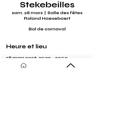
Stekebeilles
sam. 28 mars
  |  
Salle des fêtes
Roland Haesebaert
Bal de carnaval
Heure et lieu
28 mars 2026, 22:30 – 23:59
Salle des fêtes Roland
Haesebaert, Rue Julien Platel,
59254 Ghyvelde, France
Partager cet événement