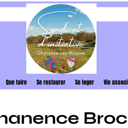
Que faire
Se restaurer
Se loger
Vie associ
manence Broc