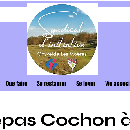
Que faire
Se restaurer
Se loger
Vie associ
pas Cochon à