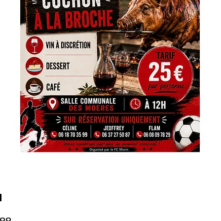
u
:00