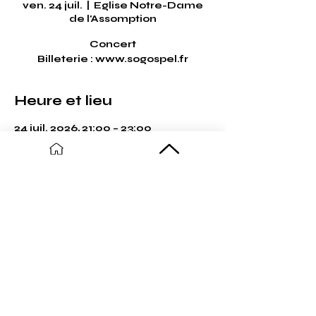
ven. 24 juil.
  |  
Eglise Notre-Dame
de l'Assomption
Concert
Billeterie : www.sogospel.fr
Heure et lieu
24 juil. 2026, 21:00 – 23:00
Eglise Notre-Dame de
l'Assomption, Grand Place, 59122
Ghyvelde, France
Partager cet événement