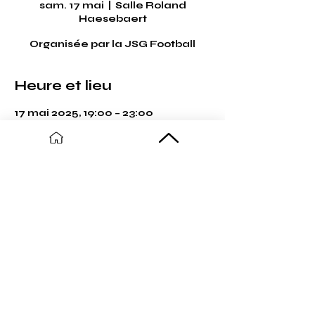
sam. 17 mai
  |  
Salle Roland
Haesebaert
Organisée par la JSG Football
Heure et lieu
17 mai 2025, 19:00 – 23:00
Salle Roland Haesebaert, Rue
Julien Platel, 59254 Ghyvelde,
France
Partager cet événement