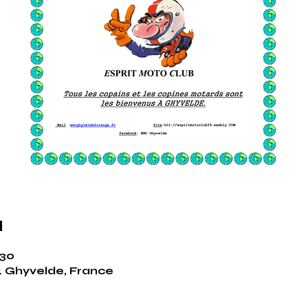
u
:30
4 Ghyvelde, France