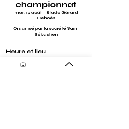
championnat
mer. 19 août
  |  
Stade Gérard
Deboës
Organisé par la société Saint
Sébastien
Heure et lieu
19 août 2026, 08:30 – 21:00
Stade Gérard Deboës, Rue de la
Frontière, 59254 Ghyvelde, France
Partager cet événement