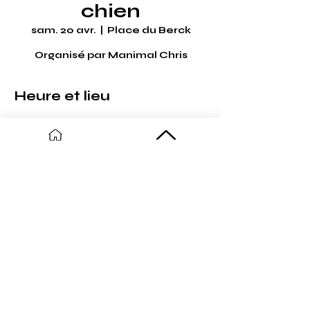
chien
sam. 20 avr.
  |  
Place du Berck
Organisé par Manimal Chris
Heure et lieu
20 avr. 2024, 09:00 – 13:00
Place du Berck, 2 Rue Charles Six,
59254 Ghyvelde, France
Partager cet événement