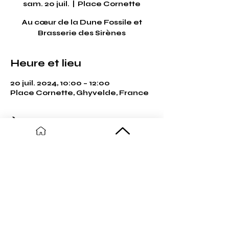
sam. 20 juil.
  |  
Place Cornette
Au cœur de la Dune Fossile et
Brasserie des Sirènes
Heure et lieu
20 juil. 2024, 10:00 – 12:00
Place Cornette, Ghyvelde, France
À propos de l'événement
Gratuit et sur inscription par téléphone au 
03.61.44.64.94
Partager cet événement